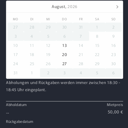
August,
2026
MO
DI
MI
DO
FR
SA
SO
27
28
29
30
31
1
2
3
4
5
6
7
8
9
10
11
12
13
14
15
16
17
18
19
20
21
22
23
24
25
26
27
28
29
30
31
1
2
3
4
5
6
Abholungen und Rückgaben werden immer zwischen 18:30 -
18:45 Uhr eingeplant.
Abholdatum
Mietpreis
...
50,00 €
Rückgabedatum