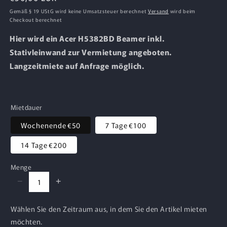
Preis
Gemäß § 19 UStG wird keine Umsatzsteuer berechnet
Versand
wird beim
Checkout berechnet
Hier wird ein Acer H5382BD Beamer inkl.
Stativleinwand zur Vermietung angeboten.
Langzeitmiete auf Anfrage möglich.
Mietdauer
Wochenende
€50
7 Tage
€100
14 Tage
€200
Menge
−
+
Wählen Sie den Zeitraum aus, in dem Sie den Artikel mieten
möchten.