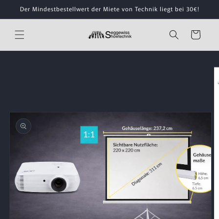
Direkt
Der Mindestbestellwert der Miete von Technik liegt bei 30€!
zum
Inhalt
Warenkorb
oduktinformationen
ingen