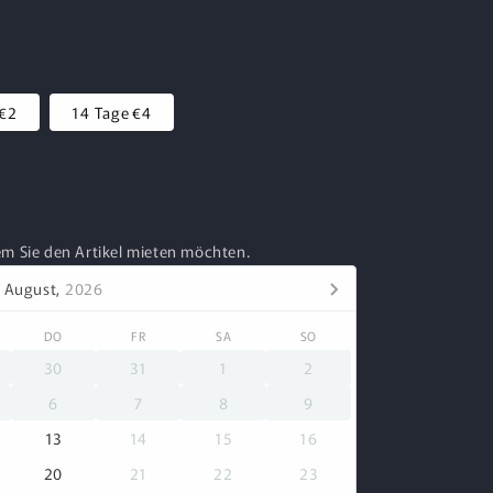
€2
14 Tage
€4
em Sie den Artikel mieten möchten.
August,
2026
DO
FR
SA
SO
30
31
1
2
6
7
8
9
13
14
15
16
20
21
22
23