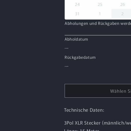
24
25
26
31
1
2
Abholungen und Rückgaben werden
Abholdatum
...
Rückgabedatum
...
Wählen Si
Technische Daten:
3Pol XLR Stecker (männlich/we
Länge: 15 Meter