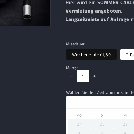
Hier wird ein SOMMER CABLE
Vermietung angeboten.
Langzeitmiete auf Anfrage m
Mietdauer
Wochenende
€1,80
7 T
Menge
−
+
Wählen Sie den Zeitraum aus, in d
MO
DI
MI
27
28
29
3
4
5