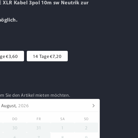
 XLR Kabel 3pol 10m sw Neutrik zur
öglich.
age
€3,60
14 Tage
€7,20
em Sie den Artikel mieten möchten.
August,
2026
DO
FR
SA
SO
30
31
1
2
6
7
8
9