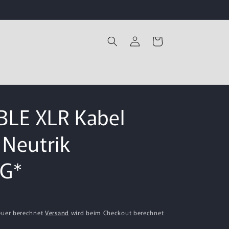
Einloggen
Warenkorb
LE XLR Kabel
 Neutrik
G*
euer berechnet
Versand
wird beim Checkout berechnet