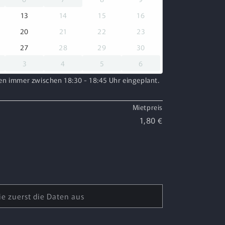
13
14
15
16
20
21
22
23
27
28
29
30
3
4
5
6
 immer zwischen 18:30 - 18:45 Uhr eingeplant.
Mietpreis
1,80 €
e zuerst die Daten aus