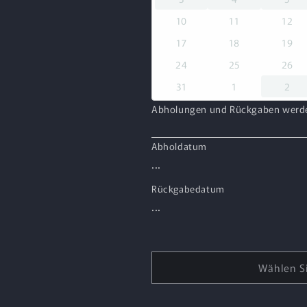
10
11
12
17
18
19
24
25
26
31
1
2
Abholungen und Rückgaben werden
Abholdatum
...
Rückgabedatum
...
Wählen Si