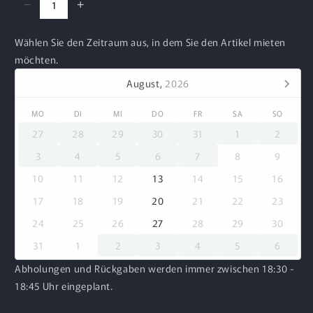
−
+
Wählen Sie den Zeitraum aus, in dem Sie den Artikel mieten
möchten.
August,
2026
MO
DI
MI
DO
FR
SA
SO
27
28
29
30
31
1
2
3
4
5
6
7
8
9
10
11
12
13
14
15
16
17
18
19
20
21
22
23
24
25
26
27
28
29
30
31
1
2
3
4
5
6
Abholungen und Rückgaben werden immer zwischen 18:30 -
18:45 Uhr eingeplant.