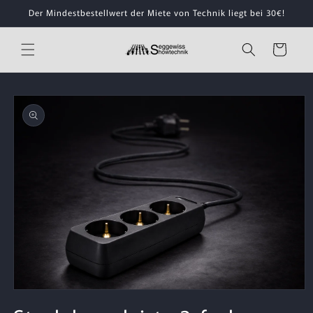
Direkt
Der Mindestbestellwert der Miete von Technik liegt bei 30€!
zum
Inhalt
Warenkorb
oduktinformationen
ingen
Medien
1