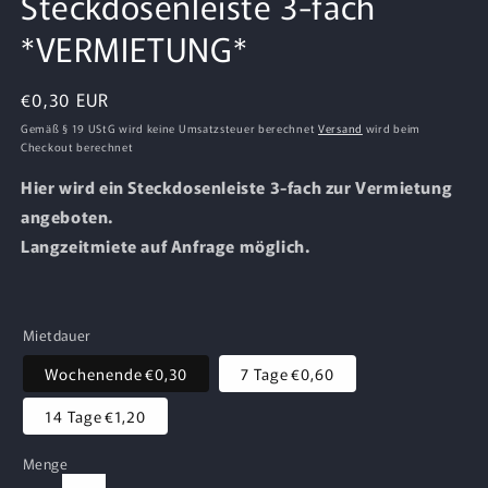
Steckdosenleiste 3-fach
in
Modal
*VERMIETUNG*
öffnen
Normaler
€0,30 EUR
Preis
Gemäß § 19 UStG wird keine Umsatzsteuer berechnet
Versand
wird beim
Checkout berechnet
Hier wird ein Steckdosenleiste 3-fach zur Vermietung
angeboten.
Langzeitmiete auf Anfrage möglich.
Mietdauer
Wochenende
€0,30
7 Tage
€0,60
14 Tage
€1,20
Menge